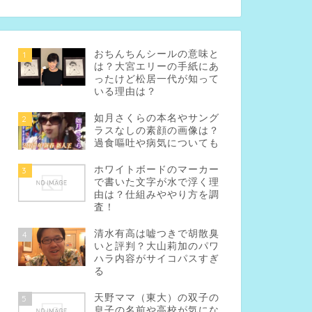
おちんちんシールの意味と
1
は？大宮エリーの手紙にあ
ったけど松居一代が知って
いる理由は？
如月さくらの本名やサング
2
ラスなしの素顔の画像は？
過食嘔吐や病気についても
ホワイトボードのマーカー
3
で書いた文字が水で浮く理
由は？仕組みややり方を調
査！
清水有高は嘘つきで胡散臭
4
いと評判？大山莉加のパワ
ハラ内容がサイコパスすぎ
る
天野ママ（東大）の双子の
5
息子の名前や高校が気にな