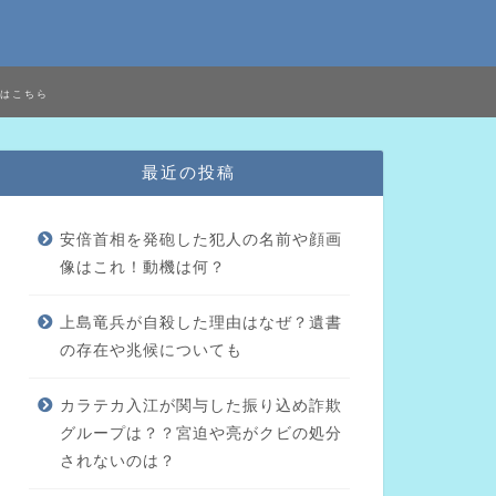
はこちら
最近の投稿
安倍首相を発砲した犯人の名前や顔画
像はこれ！動機は何？
上島竜兵が自殺した理由はなぜ？遺書
の存在や兆候についても
カラテカ入江が関与した振り込め詐欺
グループは？？宮迫や亮がクビの処分
されないのは？