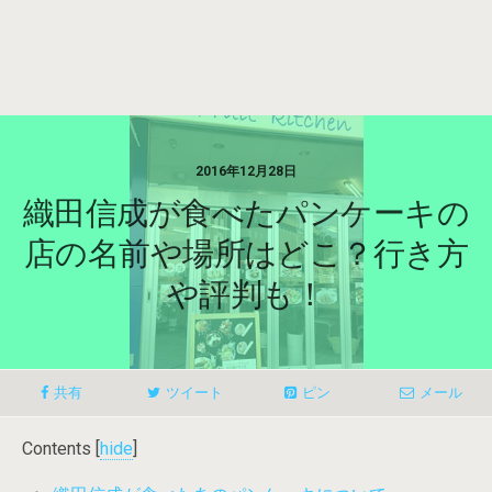
2016年12月28日
織田信成が食べたパンケーキの
店の名前や場所はどこ？行き方
や評判も！
共有
ツイート
ピン
メール
Contents
[
hide
]