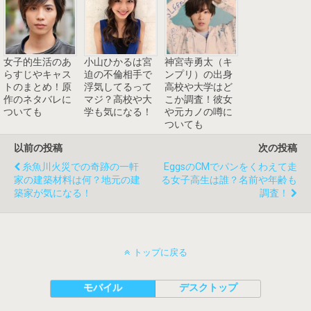
女子的生活のあ
小山ひかるは宮
神宮寺勇太（キ
らすじやキャス
迫の不倫相手で
ンプリ）の出身
トのまとめ！原
浮気してるって
高校や大学はど
作のネタバレに
マジ？高校や大
こか調査！彼女
ついても
学も気になる！
や元カノの噂に
ついても
以前の投稿
次の投稿
糸魚川火災での奇跡の一軒
EggsのCMでパンをくわえて走
家の建築材料は何？地元の建
る女子高生は誰？名前や年齢も
築家が気になる！
調査！
トップに戻る
モバイル
デスクトップ