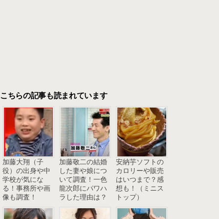
こちらの記事も読まれています
加藤大翔（子
加藤敬二の結婚
安納芋ソフトの
役）の出身や中
した妻や娘につ
カロリーや販売
学校が気にな
いて調査！一色
はいつまで？感
る！事務所や画
龍次郎にパワハ
想も！（ミニス
像も調査！
ラした理由は？
トップ）