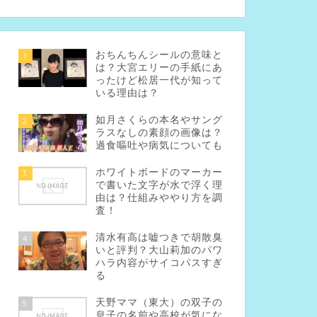
おちんちんシールの意味と
1
は？大宮エリーの手紙にあ
ったけど松居一代が知って
いる理由は？
如月さくらの本名やサング
2
ラスなしの素顔の画像は？
過食嘔吐や病気についても
ホワイトボードのマーカー
3
で書いた文字が水で浮く理
由は？仕組みややり方を調
査！
清水有高は嘘つきで胡散臭
4
いと評判？大山莉加のパワ
ハラ内容がサイコパスすぎ
る
天野ママ（東大）の双子の
5
息子の名前や高校が気にな