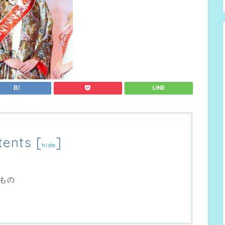
tents
[
]
hide
もの