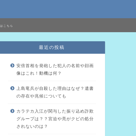
はこちら
最近の投稿
安倍首相を発砲した犯人の名前や顔画
像はこれ！動機は何？
上島竜兵が自殺した理由はなぜ？遺書
の存在や兆候についても
カラテカ入江が関与した振り込め詐欺
グループは？？宮迫や亮がクビの処分
されないのは？