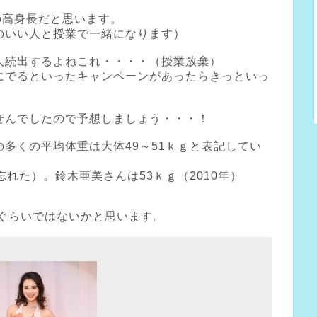
の高身長だと思います。
のいい人と授業で一緒になります）
人続出するよねこれ・・・・（授業放棄）
にでるといったキャンペーンがあったらきっといっ
せんでしたので予想しましょう・・・！
多くの平均体重は大体49～51ｋｇと表記してい
れた）。鈴木亜美さんは53ｋｇ（2010年）
gぐらいではないかと思います。