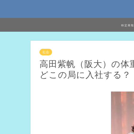
特定商
社会
高田紫帆（阪大）の体
どこの局に入社する？