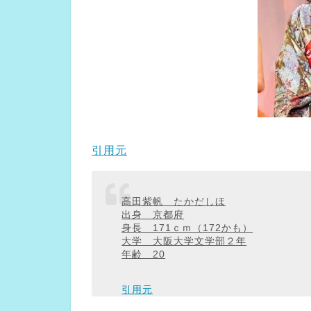
引用元
高田紫帆 たかだしほ
出身 京都府
身長 171ｃｍ（172かも）
大学 大阪大学文学部２年
年齢 20
引用元