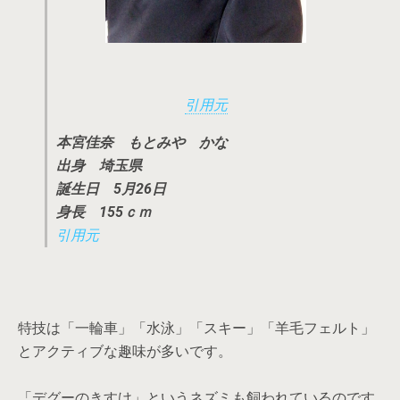
引用元
本宮佳奈 もとみや かな
出身 埼玉県
誕生日 5月26日
身長 155ｃｍ
引用元
特技は「一輪車」「水泳」「スキー」「羊毛フェルト」
とアクティブな趣味が多いです。
「デグーのきすけ」というネズミも飼われているのです