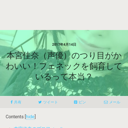
2017年4月14日
本宮佳奈（声優）のつり目がか
わいい！フェネックを飼育して
いるって本当？
共有
ツイート
ピン
メール
Contents
[
hide
]