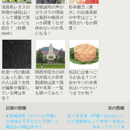
淡路島レタスの
宮根誠司の声が
杉本雛乃（東
特徴や値段はい
ガラガラの理由
大）の出身高校
くらで通販で買
は風邪や喉頭ガ
や中学はどこ？
える？レシピも
ンか調査！なぜ
彼氏がいるか調
紹介！（鉄腕
休めないのか気
査！
dash）
になる！
松居一代の動画
関西学院大の40
缶詰には食べご
にあった若い女
代外国人の非常
ろがある？ツナ
の人は誰？女性
勤講師は誰？国
缶やサバの水煮
が編集や撮影し
籍や名前・一覧
缶はいつからい
ている噂は本
を調べてみた！
つまでが旬？
当？
以前の投稿
次の投稿
尾崎由香（サーバル声優）
佐々木未来（声優）はかわいい
の演技が下手だけど可愛い！
けど病気持ちって本当？名前は
棒読みの噂は本当？
本名ってマジ？