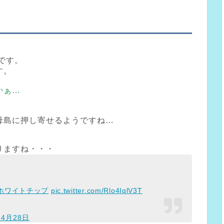
です。
す。
かぁ…
母島に押し寄せるようですね…
りますね・・・
ホワイトチップ
pic.twitter.com/Rlo4IqlV3T
年4月28日