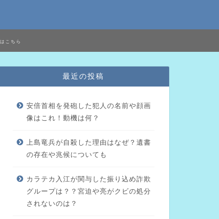
はこちら
最近の投稿
安倍首相を発砲した犯人の名前や顔画
像はこれ！動機は何？
上島竜兵が自殺した理由はなぜ？遺書
の存在や兆候についても
カラテカ入江が関与した振り込め詐欺
グループは？？宮迫や亮がクビの処分
されないのは？