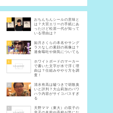
おちんちんシールの意味と
1
は？大宮エリーの手紙にあ
ったけど松居一代が知って
いる理由は？
如月さくらの本名やサング
2
ラスなしの素顔の画像は？
過食嘔吐や病気についても
ホワイトボードのマーカー
3
で書いた文字が水で浮く理
由は？仕組みややり方を調
査！
清水有高は嘘つきで胡散臭
4
いと評判？大山莉加のパワ
ハラ内容がサイコパスすぎ
る
天野ママ（東大）の双子の
5
息子の名前や高校が気にな