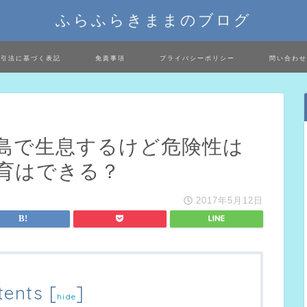
ふらふらきままのブログ
取引法に基づく表記
免責事項
プライバシーポリシー
問い合わせ
島で生息するけど危険性は
育はできる？
2017年5月12日
tents
[
]
hide