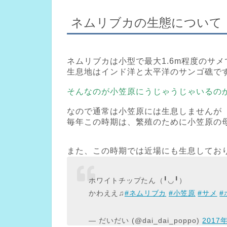
ネムリブカの生態について
ネムリブカは小型で最大1.6m程度のサメ
生息地はインド洋と太平洋のサンゴ礁で
そんなのが小笠原にうじゃうじゃいるの
なので通常は小笠原には生息しませんが
毎年この時期は、繁殖のために小笠原の
また、この時期では近場にも生息してお
ホワイトチップたん（╹◡╹）
かわええ♫
#ネムリブカ
#小笠原
#サメ
#
— だいだい (@dai_dai_poppo)
2017