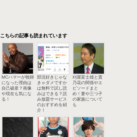
こちらの記事も読まれています
MCハマーが牧師
部活好きじゃな
刈屋富士雄と貴
になった理由は
きゃダメですか
乃花の関係やエ
自己破産？画像
は無料で試し読
ピソードまと
や現在も気にな
みはできる？読
め！妻や三つ子
る！
み放題サービス
の家族について
のおすすめを紹
も
介！