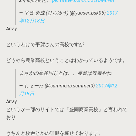
2年間の変化。
pic.twitter.com/lMJt9UMnNA
— 平賀 勇成 (ひらゆう) (@yuusei_bsk06)
2017
年12月18日
Array
というわけで平賀さんの高校ですが
どうやら農業高校ということはわかっているようです。
まさかの高校同じとは、、農業は安泰やね
— しょーた (@summersxsummer0)
2017年12
月18日
Array
というか一部のサイトでは「盛岡商業高校」と言われて
おり
きちんと校舎とかの証拠を載せております。