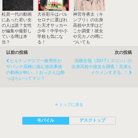
松居一代の動画
大谷彩斗はバル
神宮寺勇太（キ
にあった若い女
セロナに選ばれ
ンプリ）の出身
の人は誰？女性
た天才サッカー
高校や大学はど
が編集や撮影し
少年！中学や小
こか調査！彼女
ている噂は本
学校も気にな
や元カノの噂に
当？
る！
ついても
以前の投稿
次の投稿
ヒルナンデスで一般男性が
高橋文哉（2017ミスコン）の
サバンナ高橋に絡む放送事故
出身高校や彼女を調査！兄弟も
の動画が怖い…！おっさんは酔
イケメンすぎる…！
っぱらいってマジ？
トップに戻る
モバイル
デスクトップ