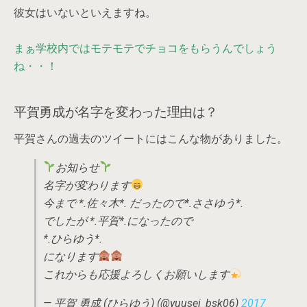
彼女はいないといえますね。
まぁ学校内ではモテモテでチョコをもらうんでしょう
ね・・！
平賀勇成が名字を変わった理由は？
平賀さんの過去のツイートにはこんな物がありました。
お知らせ
名字が変わります
今まで *.佐々木*. だったので*.ささゆう*.
でしたが *.平賀*.になったので
*.ひらゆう*.
になります
これからも応援よろしくお願いします
— 平賀 勇成 (ひらゆう) (@yuusei_bsk06)
2017