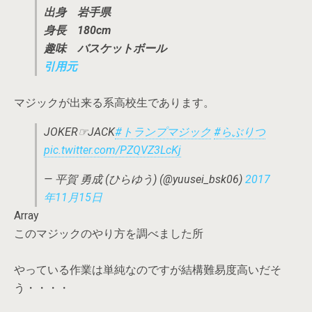
出身 岩手県
身長 180cm
趣味 バスケットボール
引用元
マジックが出来る系高校生であります。
JOKER☞JACK
#トランプマジック
#らぶりつ
pic.twitter.com/PZQVZ3LcKj
— 平賀 勇成 (ひらゆう) (@yuusei_bsk06)
2017
年11月15日
Array
このマジックのやり方を調べました所
やっている作業は単純なのですが結構難易度高いだそ
う・・・・