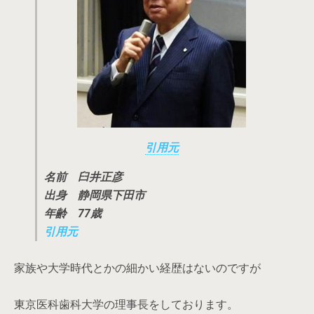
引用元
名前 臼井正彦
出身 静岡県下田市
年齢 77歳
引用元
家族や大学時代とかの細かい経歴はないのですが
東京医科歯科大学の理事長をしております。