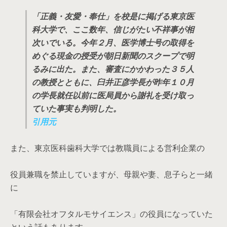
「正義・友愛・奉仕」を校是に掲げる東京医
科大学で、ここ数年、信じがたい不祥事が相
次いでいる。今年２月、医学博士号の取得を
めぐる現金の授受が朝日新聞のスクープで明
るみに出た。また、審査にかかわった３５人
の教授とともに、臼井正彦学長が昨年１０月
の学長就任以前に医局員から謝礼を受け取っ
ていた事実も判明した。
引用元
また、東京医科歯科大学では教職員による営利企業の
役員兼職を禁止していますが、母親や妻、息子らと一緒
に
「有限会社オフタルモサイエンス」の役員になっていた