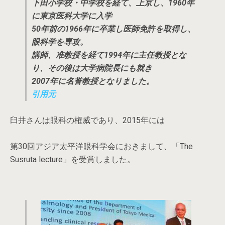
下田小学校・中学校を経て、上京し、1960年
に東京医科大学に入学
50年前の1966年に卒業し医師免許を取得し、
眼科学を専攻。
講師、准教授を経て1994年に主任教授とな
り、その後は大学病院長にも就き
2007年に名誉教授となりました。
引用元
臼井さんは眼科の権威であり、2015年には
第30回アジア太平洋眼科学会におきまして、「The
Susruta lecture」を受賞しました。