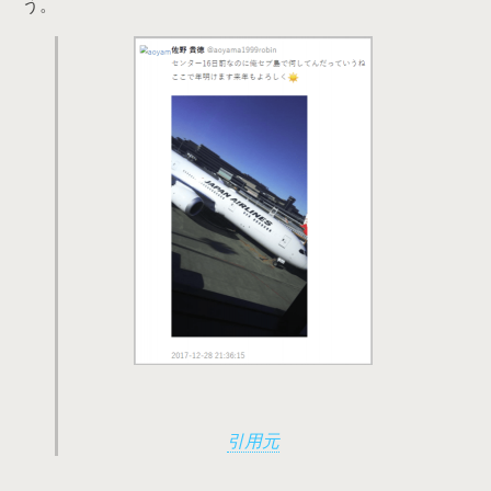
う。
引用元