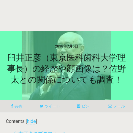
2018年7月5日
臼井正彦（東京医科歯科大学理
事長）の経歴や顔画像は？佐野
太との関係についても調査！
共有
ツイート
ピン
メール
Contents
[
hide
]