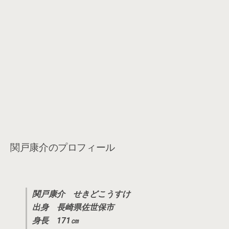
関戸康介のプロフィール
関戸康介 せきどこうすけ
出身 長崎県佐世保市
身長 171㎝