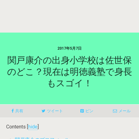
2017年5月7日
関戸康介の出身小学校は佐世保
のどこ？現在は明徳義塾で身長
もスゴイ！
共有
ツイート
ピン
メール
Contents
[
hide
]