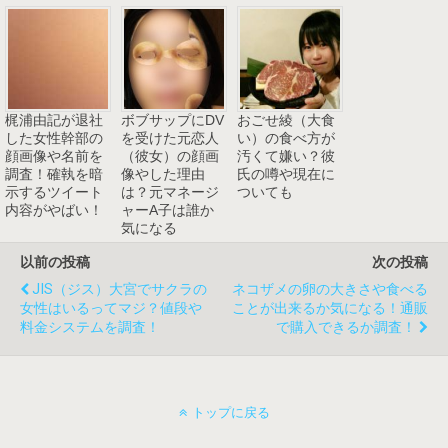
梶浦由記が退社
ボブサップにDV
おごせ綾（大食
した女性幹部の
を受けた元恋人
い）の食べ方が
顔画像や名前を
（彼女）の顔画
汚くて嫌い？彼
調査！確執を暗
像やした理由
氏の噂や現在に
示するツイート
は？元マネージ
ついても
内容がやばい！
ャーA子は誰か
気になる
以前の投稿
次の投稿
JIS（ジス）大宮でサクラの
ネコザメの卵の大きさや食べる
女性はいるってマジ？値段や
ことが出来るか気になる！通販
料金システムを調査！
で購入できるか調査！
トップに戻る