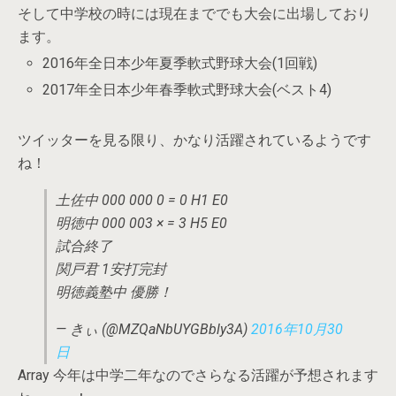
そして中学校の時には現在まででも大会に出場しており
ます。
2016年全日本少年夏季軟式野球大会(1回戦)
2017年全日本少年春季軟式野球大会(ベスト4)
ツイッターを見る限り、かなり活躍されているようです
ね！
土佐中 000 000 0 = 0 H1 E0
明徳中 000 003 × = 3 H5 E0
試合終了
関戸君 1安打完封
明徳義塾中 優勝！
— きぃ (@MZQaNbUYGBbly3A)
2016年10月30
日
Array 今年は中学二年なのでさらなる活躍が予想されます