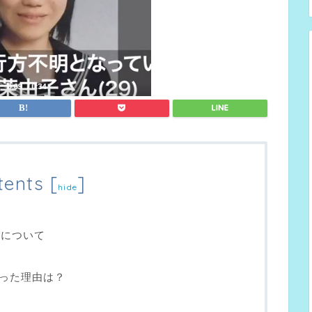
tents
[
]
hide
んについて
った理由は？