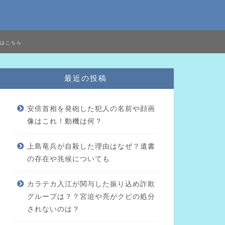
はこちら
最近の投稿
安倍首相を発砲した犯人の名前や顔画
像はこれ！動機は何？
上島竜兵が自殺した理由はなぜ？遺書
の存在や兆候についても
カラテカ入江が関与した振り込め詐欺
グループは？？宮迫や亮がクビの処分
されないのは？