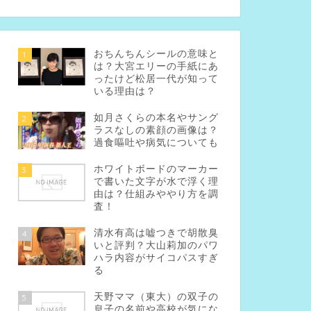
おちんちんシールの意味と
1
は？大宮エリーの手紙にあ
ったけど松居一代が知って
いる理由は？
如月さくらの本名やサング
2
ラスなしの素顔の画像は？
過食嘔吐や病気についても
ホワイトボードのマーカー
3
で書いた文字が水で浮く理
由は？仕組みややり方を調
査！
清水有高は嘘つきで胡散臭
4
いと評判？大山莉加のパワ
ハラ内容がサイコパスすぎ
る
天野ママ（東大）の双子の
5
息子の名前や高校が気にな