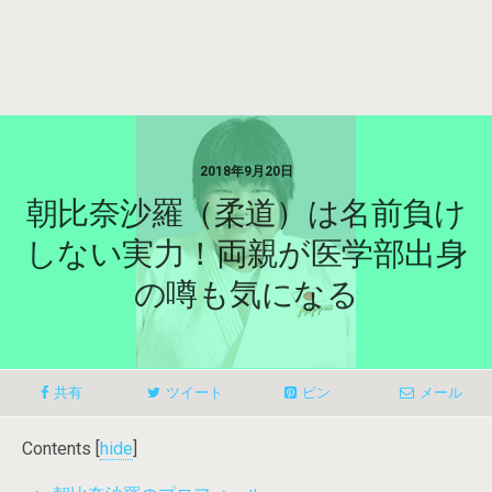
2018年9月20日
朝比奈沙羅（柔道）は名前負け
しない実力！両親が医学部出身
の噂も気になる
共有
ツイート
ピン
メール
Contents
[
hide
]