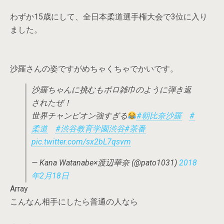
わずか15歳にして、全日本柔道選手権大会で3位に入り
ました。
沙羅さんの姿ですがめちゃくちゃでかいです。
沙羅ちゃんに挑むもボロ雑巾のように弾き返
されたぜ！
世界チャンピオン強すぎる
#朝比奈沙羅
#
柔道
#渋谷教育学園渋谷
#茶番
pic.twitter.com/sx2bL7qsvm
— Kana Watanabe×渡辺華奈 (@pato1031)
2018
年2月18日
Array
こんなん相手にしたら普通の人なら