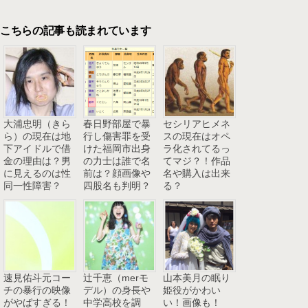
こちらの記事も読まれています
大浦忠明（きら
春日野部屋で暴
セシリアヒメネ
ら）の現在は地
行し傷害罪を受
スの現在はオペ
下アイドルで借
けた福岡市出身
ラ化されてるっ
金の理由は？男
の力士は誰で名
てマジ？！作品
に見えるのは性
前は？顔画像や
名や購入は出来
同一性障害？
四股名も判明？
る？
速見佑斗元コー
辻千恵（merモ
山本美月の眠り
チの暴行の映像
デル）の身長や
姫役がかわい
がやばすぎる！
中学高校を調
い！画像も！