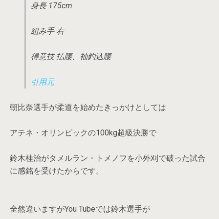
身長 175cm
組み手 右
得意技 払腰、袖釣込腰
引用元
朝比奈選手が柔道を始めたきっかけとしては
アテネ・オリンピックの100kg超級決勝で
鈴木桂治がタメルラン・トメノフを小外刈で破った試合
に感銘を受けたからです。
全然違いますがYou Tubeでは鈴木選手が