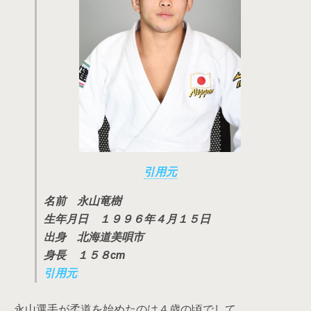
引用元
名前 永山竜樹
生年月日 １９９６年４月１５日
出身 北海道美唄市
身長 １５８cm
引用元
永山選手が柔道を始めたのは４歳の頃でして