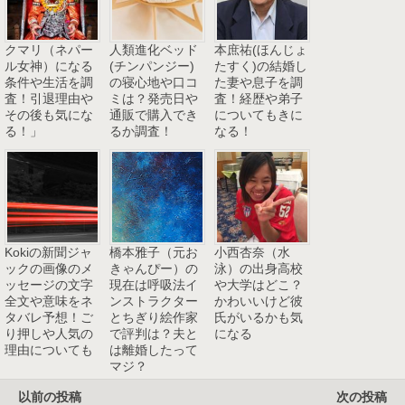
クマリ（ネパー
人類進化ベッド
本庶祐(ほんじょ
ル女神）になる
(チンパンジー)
たすく)の結婚し
条件や生活を調
の寝心地や口コ
た妻や息子を調
査！引退理由や
ミは？発売日や
査！経歴や弟子
その後も気にな
通販で購入でき
についてもきに
る！」
るか調査！
なる！
Kokiの新聞ジャ
橋本雅子（元お
小西杏奈（水
ックの画像のメ
きゃんぴー）の
泳）の出身高校
ッセージの文字
現在は呼吸法イ
や大学はどこ？
全文や意味をネ
ンストラクター
かわいいけど彼
タバレ予想！ご
とちぎり絵作家
氏がいるかも気
り押しや人気の
で評判は？夫と
になる
理由についても
は離婚したって
マジ？
以前の投稿
次の投稿