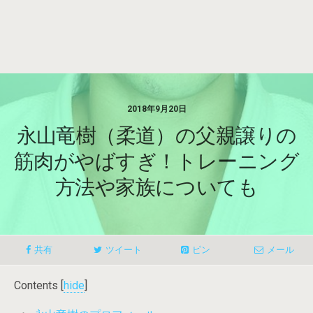
2018年9月20日
永山竜樹（柔道）の父親譲りの
筋肉がやばすぎ！トレーニング
方法や家族についても
共有
ツイート
ピン
メール
Contents
[
hide
]