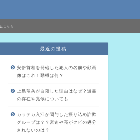
はこちら
最近の投稿
安倍首相を発砲した犯人の名前や顔画
像はこれ！動機は何？
上島竜兵が自殺した理由はなぜ？遺書
の存在や兆候についても
カラテカ入江が関与した振り込め詐欺
グループは？？宮迫や亮がクビの処分
されないのは？