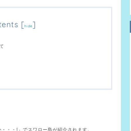
tents
[
]
hide
て
か・・・!」でスワロー島が紹介されます。