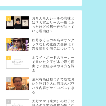
おちんちんシールの意味と
1
は？大宮エリーの手紙にあ
ったけど松居一代が知って
いる理由は？
如月さくらの本名やサング
2
ラスなしの素顔の画像は？
過食嘔吐や病気についても
ホワイトボードのマーカー
3
で書いた文字が水で浮く理
由は？仕組みややり方を調
査！
清水有高は嘘つきで胡散臭
4
いと評判？大山莉加のパワ
ハラ内容がサイコパスすぎ
る
天野ママ（東大）の双子の
5
息子の名前や高校が気にな