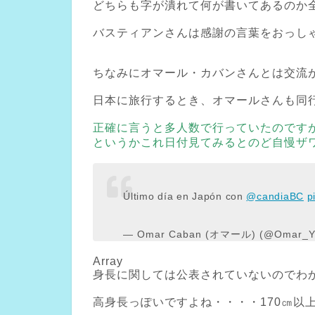
どちらも字が潰れて何が書いてあるのか
バスティアンさんは感謝の言葉をおっし
ちなみにオマール・カバンさんとは交流
日本に旅行するとき、オマールさんも同
正確に言うと多人数で行っていたのです
というかこれ日付見てみるとのど自慢ザ
Último día en Japón con
@candiaBC
p
— Omar Caban (オマール) (@Omar_Y
Array
身長に関しては公表されていないのでわ
高身長っぽいですよね・・・・170㎝以