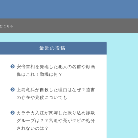
はこちら
最近の投稿
安倍首相を発砲した犯人の名前や顔画
像はこれ！動機は何？
上島竜兵が自殺した理由はなぜ？遺書
の存在や兆候についても
カラテカ入江が関与した振り込め詐欺
グループは？？宮迫や亮がクビの処分
されないのは？