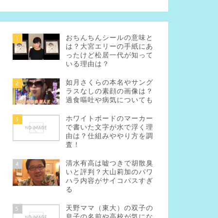
おちんちんシールの意味と
1
は？大宮エリーの手紙にあ
ったけど松居一代が知って
いる理由は？
如月さくらの本名やサング
2
ラスなしの素顔の画像は？
過食嘔吐や病気についても
ホワイトボードのマーカー
3
で書いた文字が水で浮く理
由は？仕組みややり方を調
査！
清水有高は嘘つきで胡散臭
4
いと評判？大山莉加のパワ
ハラ内容がサイコパスすぎ
る
天野ママ（東大）の双子の
5
息子の名前や高校が気にな