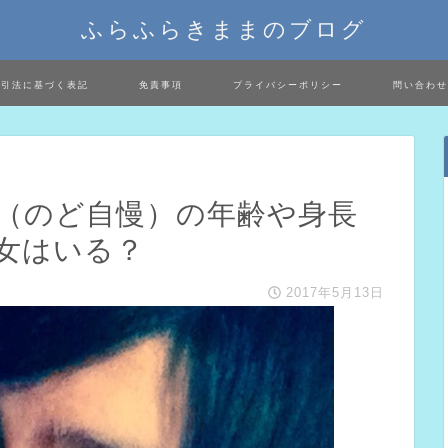
ふらふらきままのブログ
取引法に基づく表記
免責事項
プライバシーポリシー
問い合わせ
（のど自慢）の年齢や身長
女はいる？
2017年5月13日