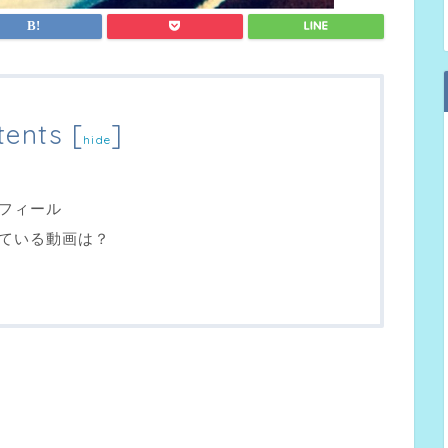
tents
[
]
hide
フィール
ている動画は？