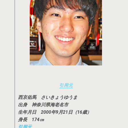
引用元
西京佑馬 さいきょうゆうま
出身 神奈川県海老名市
生年月日 2000年9月21日（16歳）
身長 174㎝
引用元