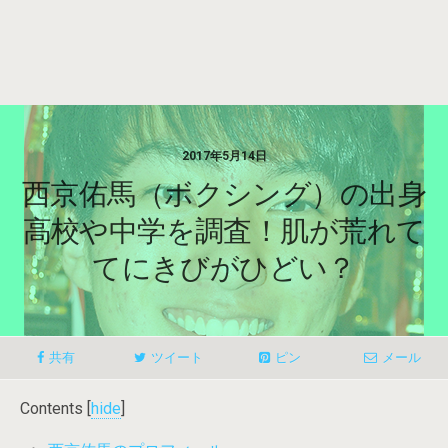
2017年5月14日
西京佑馬（ボクシング）の出身
高校や中学を調査！肌が荒れて
てにきびがひどい？
共有
ツイート
ピン
メール
Contents
[
hide
]