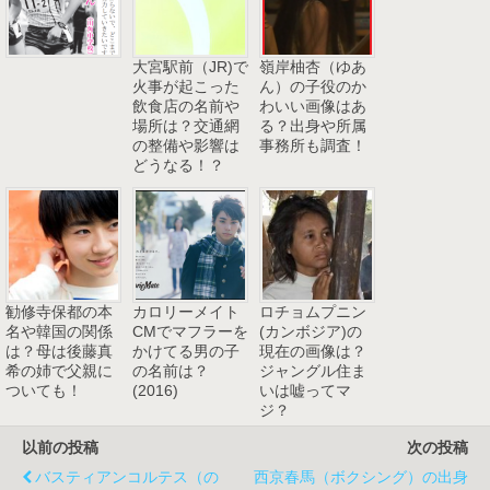
大宮駅前（JR)で
嶺岸柚杏（ゆあ
火事が起こった
ん）の子役のか
飲食店の名前や
わいい画像はあ
場所は？交通網
る？出身や所属
の整備や影響は
事務所も調査！
どうなる！？
勧修寺保都の本
カロリーメイト
ロチョムプニン
名や韓国の関係
CMでマフラーを
(カンボジア)の
は？母は後藤真
かけてる男の子
現在の画像は？
希の姉で父親に
の名前は？
ジャングル住ま
ついても！
(2016)
いは嘘ってマ
ジ？
以前の投稿
次の投稿
バスティアンコルテス（の
西京春馬（ボクシング）の出身