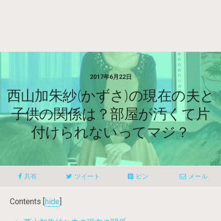
2017年6月22日
西山加朱紗(かずさ)の現在の夫と
子供の関係は？部屋が汚くて片
付けられないってマジ？
共有
ツイート
ピン
メール
Contents
[
hide
]