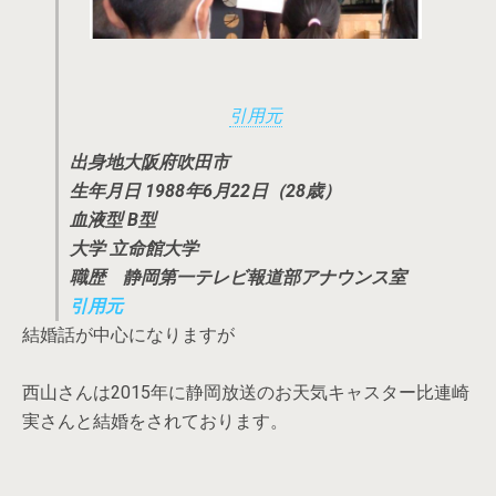
引用元
出身地大阪府吹田市
生年月日 1988年6月22日（28歳）
血液型 B型
大学 立命館大学
職歴 静岡第一テレビ報道部アナウンス室
引用元
結婚話が中心になりますが
西山さんは2015年に静岡放送のお天気キャスター比連崎
実さんと結婚をされております。