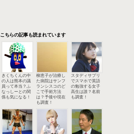
こちらの記事も読まれています
きくちくんの中
柳恵子が治療し
スタディサプリ
の人は熊本の議
た病院はサンフ
でスマホで英語
員って本当？ふ
ランシスコのど
の勉強する女子
なっしーとの関
こで手術方法
高生は誰？名前
係も気になる！
は？予後や現在
も調査！
も調査！