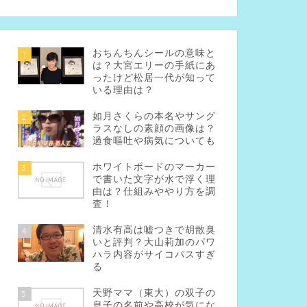
おちんちんシールの意味と
1
は？大宮エリーの手紙にあ
ったけど松居一代が知って
いる理由は？
如月さくらの本名やサング
2
ラスなしの素顔の画像は？
過食嘔吐や病気についても
ホワイトボードのマーカー
3
で書いた文字が水で浮く理
由は？仕組みややり方を調
査！
清水有高は嘘つきで胡散臭
4
いと評判？大山莉加のパワ
ハラ内容がサイコパスすぎ
る
天野ママ（東大）の双子の
5
息子の名前や高校が気にな