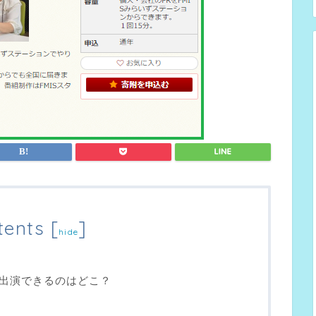
tents
[
]
hide
出演できるのはどこ？