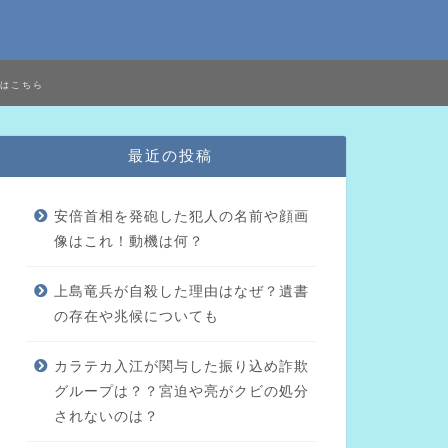
はこちら
最近の投稿
安倍首相を発砲した犯人の名前や顔画
像はこれ！動機は何？
上島竜兵が自殺した理由はなぜ？遺書
の存在や兆候についても
カラテカ入江が関与した振り込め詐欺
グループは？？宮迫や亮がクビの処分
されないのは？