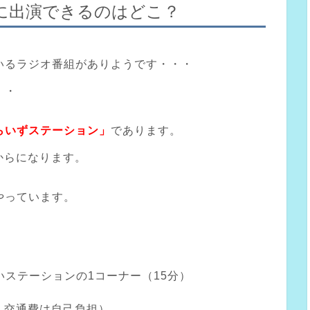
に出演できるのはどこ？
いるラジオ番組がありようです・・・
・・
らいずステーション」
であります。
からになります。
やっています。
いステーションの1コーナー（15分）
、交通費は自己負担）