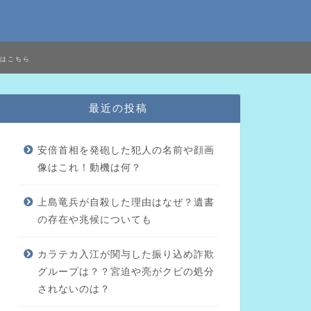
はこちら
最近の投稿
安倍首相を発砲した犯人の名前や顔画
像はこれ！動機は何？
上島竜兵が自殺した理由はなぜ？遺書
の存在や兆候についても
カラテカ入江が関与した振り込め詐欺
グループは？？宮迫や亮がクビの処分
されないのは？