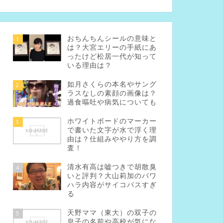
おちんちんシールの意味と
1
は？大宮エリーの手紙にあ
ったけど松居一代が知って
いる理由は？
如月さくらの本名やサング
2
ラスなしの素顔の画像は？
過食嘔吐や病気についても
ホワイトボードのマーカー
3
で書いた文字が水で浮く理
由は？仕組みややり方を調
査！
清水有高は嘘つきで胡散臭
4
いと評判？大山莉加のパワ
ハラ内容がサイコパスすぎ
る
天野ママ（東大）の双子の
5
息子の名前や高校が気にな