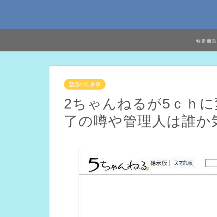
特定商
話題の出来事
2ちゃんねるが5ｃｈ
了の噂や管理人は誰か