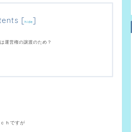
tents
[
]
hide
由は運営権の譲渡のため？
2ｃｈですが