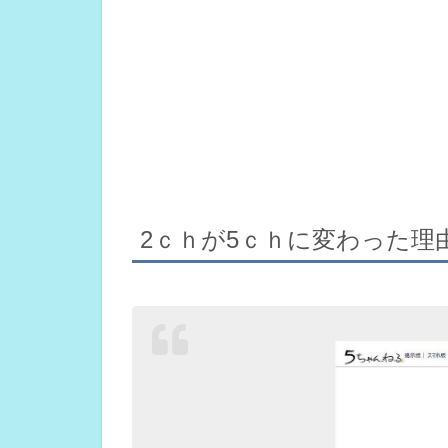
2ｃｈが5ｃｈに変わった理