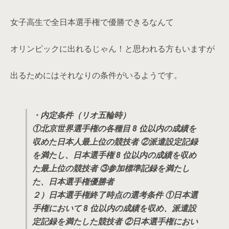
女子高生で全日本選手権で優勝できるなんて
オリンピックに出れるじゃん！と思われる方もいますが
出るためにはそれなりの条件がいるようです。
・内定条件（リオ五輪時）
①北京世界選手権の各種目 8 位以内の成績を
収めた日本人最上位の競技者
②派遣設定記録
を満たし、日本選手権 8 位以内の成績を収め
た最上位の競技者
③参加標準記録を満たし
た、日本選手権優勝者
２）日本選手権終了時点の選考条件
①日本選
手権において 8 位以内の成績を収め、派遣設
定記録を満たした競技者
②日本選手権におい