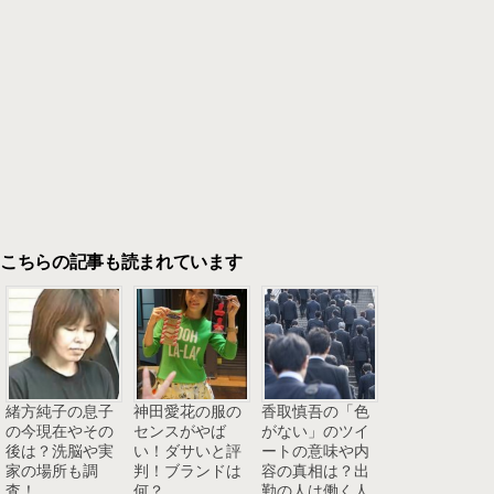
こちらの記事も読まれています
緒方純子の息子
神田愛花の服の
香取慎吾の「色
の今現在やその
センスがやば
がない」のツイ
後は？洗脳や実
い！ダサいと評
ートの意味や内
家の場所も調
判！ブランドは
容の真相は？出
査！
何？
勤の人は働く人