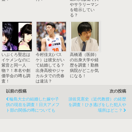
やサラリーマン
を暗示してい
る？
いぶくろ聖志は
今村佳太(バス
高橋通（医師）
イケメンなのに
ケ）は彼女がい
の出身大学や経
紫音と同一人
て結婚してる？
歴を調査！勤務
物？！本名や創
出身高校やジャ
病院がどこか気
価学会の噂も調
カルタでの売春
になる！
査！
は違法？
以前の投稿
次の投稿
輪島大士の結婚した嫁や子
須佐見憲史（近代教授）の経歴
供の現在を調査！日大アメフ
を調査！ひき逃げをした犯人や
ト部の関係の噂についても
場所はどこ？