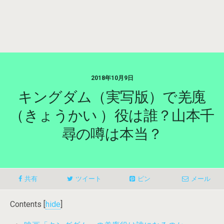
2018年10月9日
キングダム（実写版）で羌廆
（きょうかい ）役は誰？山本千
尋の噂は本当？
共有
ツイート
ピン
メール
Contents
[
hide
]