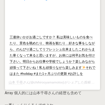
三連休いかがお過ごしですか？ 私は美味しいものを食べ
たり、景色を眺めたり、映画を観たり…好きな事をしなが
ら、のんびり過ごしてリフレッシュ出来ましたこれからま
た寒くなって来ると思いますが、お体には何卒お気を付け
下さい。明日からお仕事や学校でしょうか？楽しみながら
頑張って下さいね！私も頑張りながら楽しみます
それで
はまた #holiday #また1ヶ月ぶりの更新 #お許しを
山本 千尋
さん(@chihirooyamamotoo)がシェアした投稿 –
2018
Array 個人的には山本千尋さんの経歴も含めて