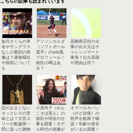
こちらの記事も読まれています
如月さくらの本
アリソンカルダ
高柳商店街の火
名やサングラス
（ソフトボール
事の出火元はチ
なしの素顔の画
選手）のwiki風
ャレンジマート
像は？過食嘔吐
プロフィール！
東海？出火原因
や病気について
彼氏の噂はあ
や理由は何？
も
る？
恋のおまじない
小原尚子（わん
オマールカバン
ネックレスの意
こそば美人）の
（のど自慢）の
味とは？大宮エ
彼氏や現在の仕
歌声を動画で確
リーが船越英一
事を調査！モデ
認！年齢や彼女
郎に送った贈物
ル時代の画像が
がいるか調査！