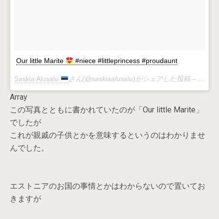
Our little Marite
#niece #littleprincess #proudaunt
Saskia Alusalu
さん(@saskiaalusalu)がシェアした投稿 –
8月 17
Array
この写真とともに書かれていたのが「Our little Marite」
でしたが
これが親戚の子供とかを意味するというのはわかりませ
んでした。
エストニアのお国の事情とかはわからないので置いてお
きますが