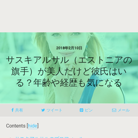
2018年2月10日
サスキアルサル（エストニアの
旗手）が美人だけど彼氏はい
る？年齢や経歴も気になる
共有
ツイート
ピン
メール
Contents
[
hide
]