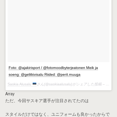
Foto: @ajakirisport / @fotomoodbyterjeatonen Meik ja
soeng: @gelitkivisalu Riided: @perit.muuga
Saskia Alusalu
さん(@saskiaalusalu)がシェアした投稿 –
8月 8,
Array
ただ、今回サスキア選手が注目されてたのは
スタイルだけではなく、ユニフォームも良かったからで