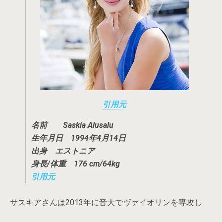
引用元
名前 Saskia Alusalu
生年月日 1994年4月14日
出身 エストニア
身長
/
体重
176 cm
/
64
kg
引用元
サスキアさんは2013年に音大でヴァイオリンを専攻し