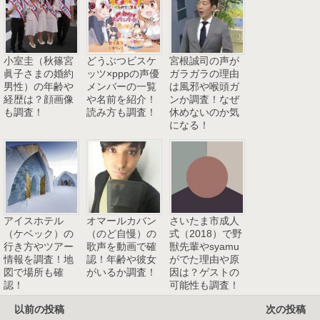
小室圭（秋篠宮
どうぶつビスケ
宮根誠司の声が
眞子さまの婚約
ッツ×pppの声優
ガラガラの理由
男性）の年齢や
メンバーの一覧
は風邪や喉頭ガ
経歴は？顔画像
や名前を紹介！
ンか調査！なぜ
も調査！
読み方も調査！
休めないのか気
になる！
アイスホテル
オマールカバン
さいたま市成人
（ケベック）の
（のど自慢）の
式（2018）で野
行き方やツアー
歌声を動画で確
獣先輩やsyamu
情報を調査！地
認！年齢や彼女
がでた理由や原
図で場所も確
がいるか調査！
因は？ゲストの
認！
可能性も調査！
以前の投稿
次の投稿