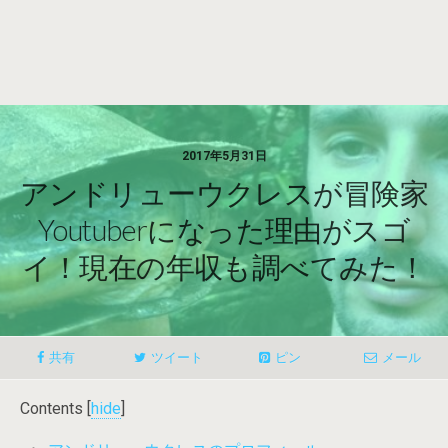
2017年5月31日
アンドリューウクレスが冒険家
Youtuberになった理由がスゴ
イ！現在の年収も調べてみた！
共有
ツイート
ピン
メール
Contents
[
hide
]