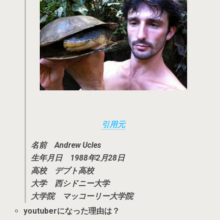
引用元
名前 Andrew Ucles
生年月日 1988年2月28日
高校 デブト高校
大学 西シドニー大学
大学院 マッコーリー大学院
youtuberになった理由は？